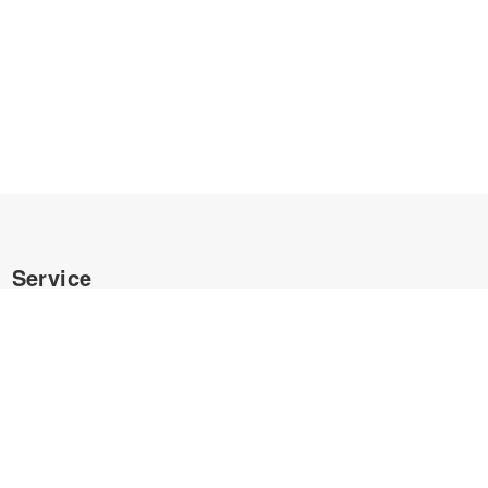
Service
農業事業
アパレル事業
パーソナルトレーニング
ブランド支援・立ち上げ