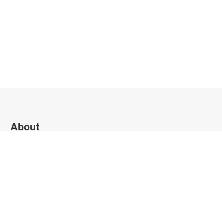
About
会社理念・代表挨拶
会社概要
お知らせ